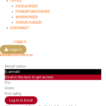
OFFICE
EXCELKURSER
POWERPOINTKURSER
WORDKURSER
ÖVRIGA KURSER
KURSPAKET
Logga in
Logga in
MediakurserOnline.se
Aktuell status
Ej anmäld
Enroll in this kurs to get access
Pris
Gratis
Kom igång
Log In to Enroll