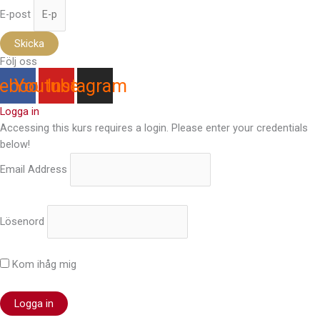
E-post
Skicka
Följ oss
ebook
Youtube
Instagram
Logga in
Accessing this kurs requires a login. Please enter your credentials
below!
Email Address
Lösenord
Kom ihåg mig