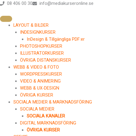
Lektion
Avsnitt
Avsnitt
Avsnitt
Avsnitt
Hoppa
08 406 00 30
info@mediakurseronline.se
1
2
3
4
till
–
–
–
–
Om
Textens
Länkar
Skrivregler
innehåll
texter
olika
och
delar
typografi
LAYOUT & BILDER
INDESIGNKURSER
InDesign & Tillgängliga PDF:er
PHOTOSHOPKURSER
ILLUSTRATORKURSER
ÖVRIGA DISTANSKURSER
WEBB & VIDEO & FOTO
WORDPRESSKURSER
VIDEO & ANIMERING
WEBB & UX-DESIGN
ÖVRIGA KURSER
SOCIALA MEDIER & MARKNADSFÖRING
SOCIALA MEDIER
SOCIALA KANALER
DIGITAL MARKNADSFÖRING
ÖVRIGA KURSER