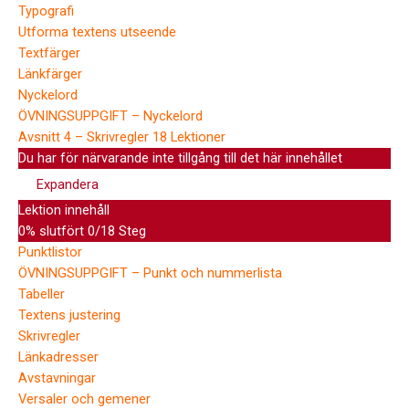
Typografi
Utforma textens utseende
Textfärger
Länkfärger
Nyckelord
ÖVNINGSUPPGIFT – Nyckelord
Avsnitt 4 – Skrivregler
18 Lektioner
Du har för närvarande inte tillgång till det här innehållet
Expandera
Lektion innehåll
0% slutfört
0/18 Steg
Punktlistor
ÖVNINGSUPPGIFT – Punkt och nummerlista
Tabeller
Textens justering
Skrivregler
Länkadresser
Avstavningar
Versaler och gemener