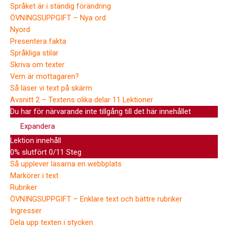
Språket är i ständig förändring
ÖVNINGSUPPGIFT – Nya ord
Nyord
Presentera fakta
Språkliga stilar
Skriva om texter
Vem är mottagaren?
Så läser vi text på skärm
Avsnitt 2 – Textens olika delar
11 Lektioner
Du har för närvarande inte tillgång till det här innehållet
Expandera
Lektion innehåll
0% slutfört
0/11 Steg
Så upplever läsarna en webbplats
Markörer i text
Rubriker
ÖVNINGSUPPGIFT – Enklare text och bättre rubriker
Ingresser
Dela upp texten i stycken