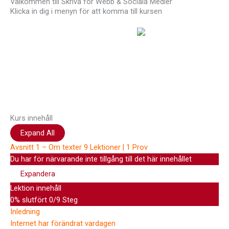
Välkommen till Skriva för Webb & Sociala Medier
Klicka in dig i menyn för att komma till kursen
Hej !
Kursen följer en röd tråd så det är
bra att du klickar uppifrån och ner men du kan hoppa fram
och tillbaka om du vill. Du har tillträde till kursen i 12 månader.
Har du frågor kan du alltid maila till mig: Richard Stenlund,
richard@mediakurseronline.se
Kurs innehåll
Expand All
Avsnitt 1 – Om texter
9 Lektioner
|
1 Prov
Du har för närvarande inte tillgång till det här innehållet
Expandera
Lektion innehåll
0% slutfört
0/9 Steg
Inledning
Internet har förändrat vardagen