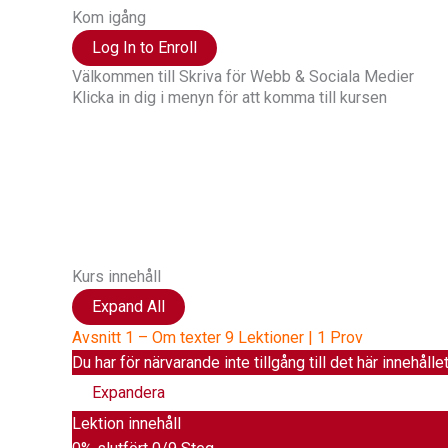
Kom igång
Log In to Enroll
Välkommen till Skriva för Webb & Sociala Medier
Klicka in dig i menyn för att komma till kursen
Hej !
Kursen följer en röd tråd så det är bra att du klickar up
månader.
Har du frågor kan du alltid maila till mig: Richard Sten
Kurs innehåll
Expand All
Avsnitt 1 – Om texter
9 Lektioner
|
1 Prov
Du har för närvarande inte tillgång till det här innehålle
Expandera
Lektion innehåll