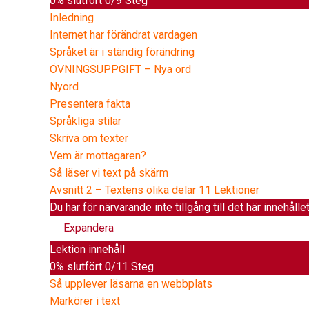
0% slutfört
0/9 Steg
Inledning
Internet har förändrat vardagen
Språket är i ständig förändring
ÖVNINGSUPPGIFT – Nya ord
Nyord
Presentera fakta
Språkliga stilar
Skriva om texter
Vem är mottagaren?
Så läser vi text på skärm
Avsnitt 2 – Textens olika delar
11 Lektioner
Du har för närvarande inte tillgång till det här innehålle
Expandera
Lektion innehåll
0% slutfört
0/11 Steg
Så upplever läsarna en webbplats
Markörer i text