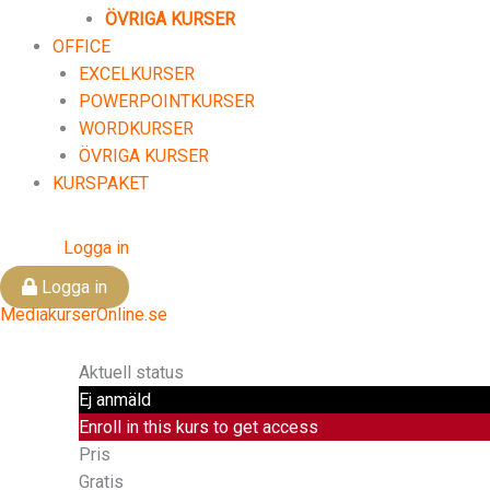
ÖVRIGA KURSER
OFFICE
EXCELKURSER
POWERPOINTKURSER
WORDKURSER
ÖVRIGA KURSER
KURSPAKET
Logga in
Logga in
MediakurserOnline.se
Aktuell status
Ej anmäld
Enroll in this kurs to get access
Pris
Gratis