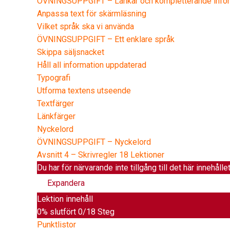
ÖVNINGSUPPGIFT – Länkar och kompletterande infor
Anpassa text för skärmläsning
Vilket språk ska vi använda
ÖVNINGSUPPGIFT – Ett enklare språk
Skippa säljsnacket
Håll all information uppdaterad
Typografi
Utforma textens utseende
Textfärger
Länkfärger
Nyckelord
ÖVNINGSUPPGIFT – Nyckelord
Avsnitt 4 – Skrivregler
18 Lektioner
Du har för närvarande inte tillgång till det här innehålle
Expandera
Lektion innehåll
0% slutfört
0/18 Steg
Punktlistor