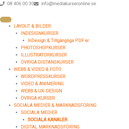
Lektion
Avsnitt
Avsnitt
Avsnitt
Avsnitt
Hoppa
08 406 00 30
info@mediakurseronline.se
1
2
3
4
till
–
–
–
–
Om
Textens
Länkar
Skrivregler
innehåll
texter
olika
och
delar
typografi
LAYOUT & BILDER
INDESIGNKURSER
InDesign & Tillgängliga PDF:er
PHOTOSHOPKURSER
ILLUSTRATORKURSER
ÖVRIGA DISTANSKURSER
WEBB & VIDEO & FOTO
WORDPRESSKURSER
VIDEO & ANIMERING
WEBB & UX-DESIGN
ÖVRIGA KURSER
SOCIALA MEDIER & MARKNADSFÖRING
SOCIALA MEDIER
SOCIALA KANALER
DIGITAL MARKNADSFÖRING