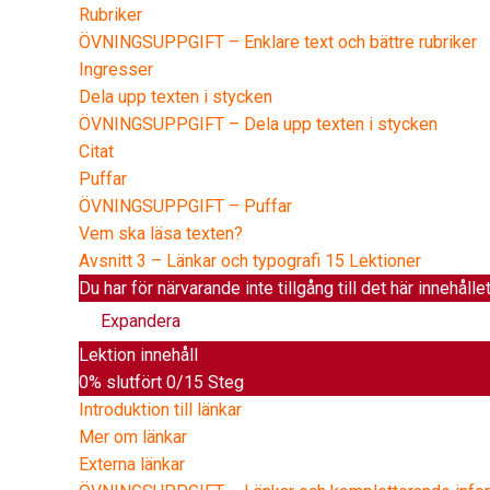
Rubriker
ÖVNINGSUPPGIFT – Enklare text och bättre rubriker
Ingresser
Dela upp texten i stycken
ÖVNINGSUPPGIFT – Dela upp texten i stycken
Citat
Puffar
ÖVNINGSUPPGIFT – Puffar
Vem ska läsa texten?
Avsnitt 3 – Länkar och typografi
15 Lektioner
Du har för närvarande inte tillgång till det här innehålle
Expandera
Lektion innehåll
0% slutfört
0/15 Steg
Introduktion till länkar
Mer om länkar
Externa länkar