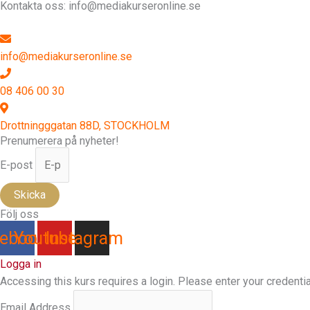
Kontakta oss: info@mediakurseronline.se
info@mediakurseronline.se
08 406 00 30
Drottningggatan 88D, STOCKHOLM
Prenumerera på nyheter!
E-post
Skicka
Följ oss
ebook
Youtube
Instagram
Logga in
Accessing this kurs requires a login. Please enter your credenti
Email Address