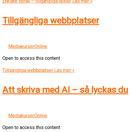
Enklare språk – tillgängliga texter
Läs mer »
Tillgängliga webbplatser
MediakurserOnline
Open to access this content
Tillgängliga webbplatser
Läs mer »
Att skriva med AI – så lyckas du
MediakurserOnline
Open to access this content