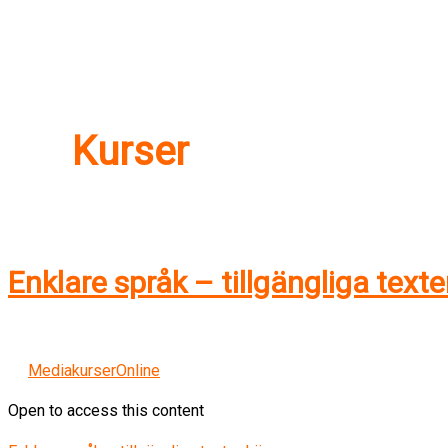
Kurser
Enklare språk – tillgängliga texte
MediakurserOnline
Open to access this content