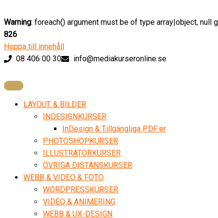
Warning
: foreach() argument must be of type array|object, null 
826
Hoppa till innehåll
08 406 00 30
info@mediakurseronline.se
LAYOUT & BILDER
INDESIGNKURSER
InDesign & Tillgängliga PDF:er
PHOTOSHOPKURSER
ILLUSTRATORKURSER
ÖVRIGA DISTANSKURSER
WEBB & VIDEO & FOTO
WORDPRESSKURSER
VIDEO & ANIMERING
WEBB & UX-DESIGN