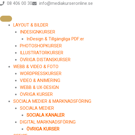
Hoppa
08 406 00 30
info@mediakurseronline.se
till
innehåll
LAYOUT & BILDER
INDESIGNKURSER
InDesign & Tillgängliga PDF:er
PHOTOSHOPKURSER
ILLUSTRATORKURSER
ÖVRIGA DISTANSKURSER
WEBB & VIDEO & FOTO
WORDPRESSKURSER
VIDEO & ANIMERING
WEBB & UX-DESIGN
ÖVRIGA KURSER
SOCIALA MEDIER & MARKNADSFÖRING
SOCIALA MEDIER
SOCIALA KANALER
DIGITAL MARKNADSFÖRING
ÖVRIGA KURSER