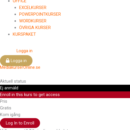
OFFICE
EXCELKURSER
POWERPOINTKURSER
WORDKURSER
ÖVRIGA KURSER
KURSPAKET
Logga in
Logga in
MediakurserOnline.se
Aktuell status
Ej anmäld
Enroll in this kurs to get access
Pris
Gratis
Kom igång
Log In to Enroll