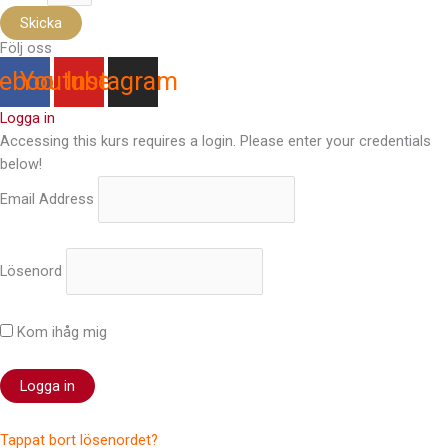
Skicka
Följ oss
ebook
Youtube
Instagram
Logga in
Accessing this kurs requires a login. Please enter your credentials
below!
Email Address
Lösenord
Kom ihåg mig
Tappat bort lösenordet?