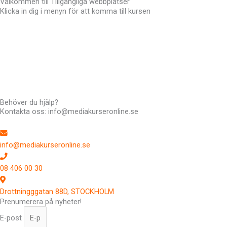
Välkommen till Tillgängliga webbplatser
Klicka in dig i menyn för att komma till kursen
Hej !
Kursen följer en röd tråd så det är bra att du klickar uppifrån och ner
men du kan hoppa fram och tillbaka om du vill. Du har tillträde till
kursen i 12 månader.
Har du frågor kan du alltid maila till mig,
info@mediakurseronline.se
Behöver du hjälp?
Kontakta oss: info@mediakurseronline.se
info@mediakurseronline.se
08 406 00 30
Drottningggatan 88D, STOCKHOLM
Prenumerera på nyheter!
E-post