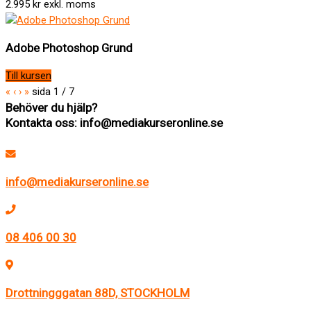
2.995 kr exkl. moms
Adobe Photoshop Grund
Till kursen
«
‹
›
»
sida
1
/
7
Behöver du hjälp?
Kontakta oss: info@mediakurseronline.se
info@mediakurseronline.se
08 406 00 30
Drottningggatan 88D, STOCKHOLM