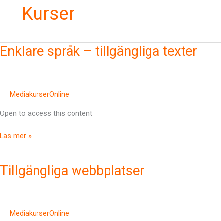
Kurser
Enklare
Enklare språk – tillgängliga texter
språk
–
tillgängliga
texter
MediakurserOnline
Open to access this content
Läs mer »
Tillgängliga
Tillgängliga webbplatser
webbplatser
MediakurserOnline