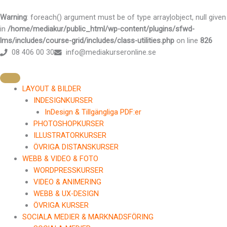
Hoppa
till
Warning
: foreach() argument must be of type array|object, null given
innehåll
in
/home/mediakur/public_html/wp-content/plugins/sfwd-
lms/includes/course-grid/includes/class-utilities.php
on line
826
08 406 00 30
info@mediakurseronline.se
LAYOUT & BILDER
INDESIGNKURSER
InDesign & Tillgängliga PDF:er
PHOTOSHOPKURSER
ILLUSTRATORKURSER
ÖVRIGA DISTANSKURSER
WEBB & VIDEO & FOTO
WORDPRESSKURSER
VIDEO & ANIMERING
WEBB & UX-DESIGN
ÖVRIGA KURSER
SOCIALA MEDIER & MARKNADSFÖRING