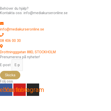
Behöver du hjälp?
Kontakta oss: info@mediakurseronline.se
info@mediakurseronline.se
08 406 00 30
Drottningggatan 88D, STOCKHOLM
Prenumerera på nyheter!
E-post
Skicka
Följ oss
ebook
Youtube
Instagram