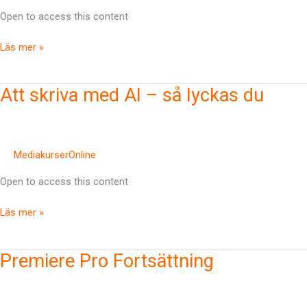
Open to access this content
Läs mer »
Att
Att skriva med AI – så lyckas du
skriva
med
AI
–
MediakurserOnline
så
Open to access this content
lyckas
du
Läs mer »
Premiere
Premiere Pro Fortsättning
Pro
Fortsättning