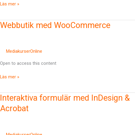
Läs mer »
Webbutik
Webbutik med WooCommerce
med
WooCommerce
MediakurserOnline
Open to access this content
Läs mer »
Interaktiva
Interaktiva formulär med InDesign &
formulär
Acrobat
med
InDesign
&
Acrobat
MediakurserOnline