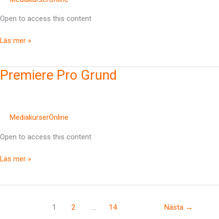
Open to access this content
Läs mer »
Premiere
Premiere Pro Grund
Pro
Grund
MediakurserOnline
Open to access this content
Läs mer »
1
2
…
14
Nästa
→