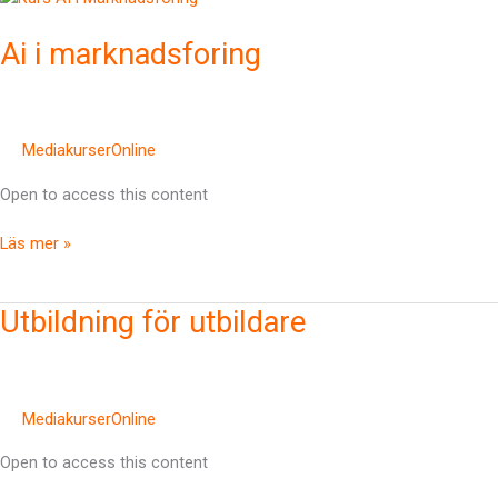
i
Ai i marknadsforing
marknadsforing
MediakurserOnline
Open to access this content
Läs mer »
Utbildning
Utbildning för utbildare
för
utbildare
MediakurserOnline
Open to access this content