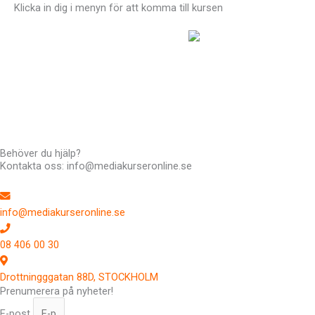
Klicka in dig i menyn för att komma till kursen
Hej !
Kursen följer en röd tråd så det är
bra att du klickar uppifrån och ner men du kan hoppa fram
och tillbaka om du vill. Du har tillträde till kursen i 12 månader.
Har du frågor kan du alltid maila till mig: Richard Stenlund,
richard@mediakurseronline.se
Behöver du hjälp?
Kontakta oss: info@mediakurseronline.se
info@mediakurseronline.se
08 406 00 30
Drottningggatan 88D, STOCKHOLM
Prenumerera på nyheter!
E-post