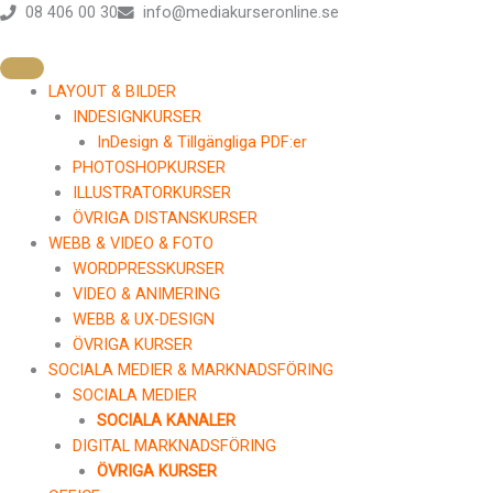
Hoppa
08 406 00 30
info@mediakurseronline.se
till
innehåll
LAYOUT & BILDER
INDESIGNKURSER
InDesign & Tillgängliga PDF:er
PHOTOSHOPKURSER
ILLUSTRATORKURSER
ÖVRIGA DISTANSKURSER
WEBB & VIDEO & FOTO
WORDPRESSKURSER
VIDEO & ANIMERING
WEBB & UX-DESIGN
ÖVRIGA KURSER
SOCIALA MEDIER & MARKNADSFÖRING
SOCIALA MEDIER
SOCIALA KANALER
DIGITAL MARKNADSFÖRING
ÖVRIGA KURSER