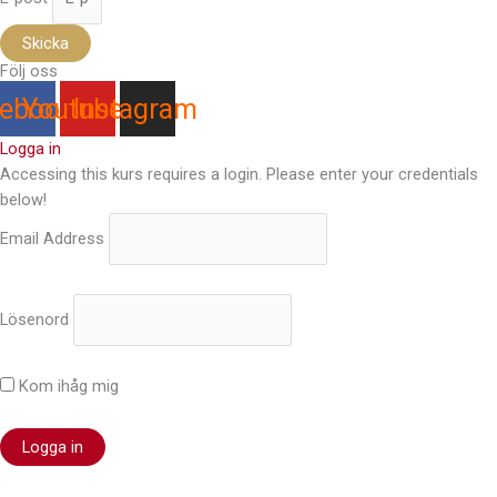
Skicka
Följ oss
ebook
Youtube
Instagram
Logga in
Accessing this kurs requires a login. Please enter your credentials
below!
Email Address
Lösenord
Kom ihåg mig