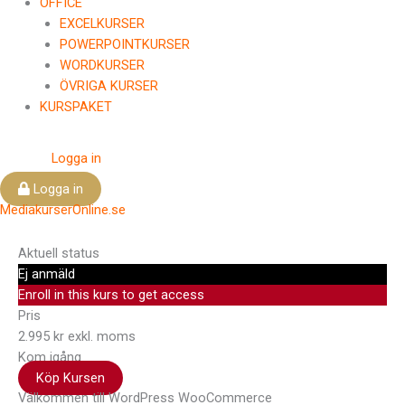
OFFICE
EXCELKURSER
POWERPOINTKURSER
WORDKURSER
ÖVRIGA KURSER
KURSPAKET
Logga in
Logga in
MediakurserOnline.se
Aktuell status
Ej anmäld
Enroll in this kurs to get access
Pris
2.995 kr exkl. moms
Kom igång
Köp Kursen
Välkommen till WordPress WooCommerce