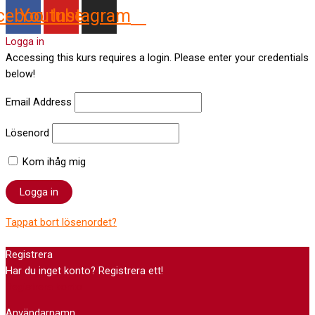
cebook
Youtube
Instagram
Logga in
Accessing this kurs requires a login. Please enter your credentials
below!
Email Address
Lösenord
Kom ihåg mig
Tappat bort lösenordet?
Registrera
Har du inget konto? Registrera ett!
Registrera konto
Användarnamn