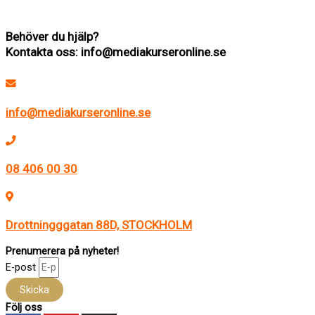
richard@mediakurseronline.se
Behöver du hjälp?
Kontakta oss: info@mediakurseronline.se
info@mediakurseronline.se
08 406 00 30
Drottningggatan 88D, STOCKHOLM
Prenumerera på nyheter!
E-post
Skicka
Följ oss