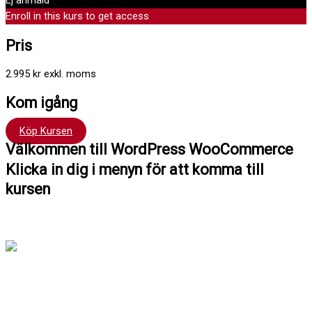
Ej anmäld
Enroll in this kurs to get access
Pris
2.995 kr exkl. moms
Kom igång
Köp Kursen
Välkommen till WordPress WooCommerce
Klicka in dig i menyn för att komma till
kursen
Hej !
Kursen följer en röd tråd så det är bra att du klickar
uppifrån och ner men du kan hoppa fram och tillbaka om du vill.
Du har tillträde till kursen i 12 månader.
Har du frågor kan du alltid maila till mig: Richard Stenlund,