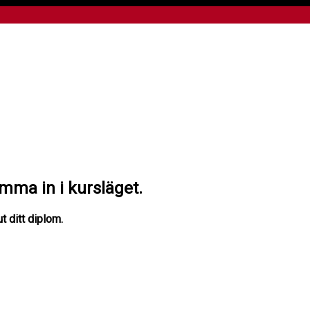
omma in i kursläget.
t ditt diplom.
h ner men du kan hoppa fram och tillbaka om du vill. Du har tillträd
ard@mediakurseronline.se