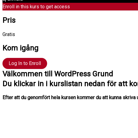
Enroll in this kurs to get access
Pris
Gratis
Kom igång
Log In to Enroll
Välkommen till WordPress Grund
Du klickar in i kurslistan nedan för att k
Efter att du genomfört hela kursen kommer du att kunna skriva u
Hej !
Kursen följer en röd tråd så det är bra att du klickar uppifrån oc
Har du frågor kan du alltid maila till mig: Richard Stenlund,
rich