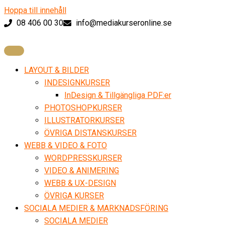
Hoppa till innehåll
08 406 00 30
info@mediakurseronline.se
LAYOUT & BILDER
INDESIGNKURSER
InDesign & Tillgängliga PDF:er
PHOTOSHOPKURSER
ILLUSTRATORKURSER
ÖVRIGA DISTANSKURSER
WEBB & VIDEO & FOTO
WORDPRESSKURSER
VIDEO & ANIMERING
WEBB & UX-DESIGN
ÖVRIGA KURSER
SOCIALA MEDIER & MARKNADSFÖRING
SOCIALA MEDIER