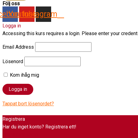
Följ oss
cebook
Youtube
Instagram
Logga in
Accessing this kurs requires a login. Please enter your credent
Email Address
Lösenord
Kom ihåg mig
Tappat bort lösenordet?
Registrera
Har du inget konto? Registrera ett!
Registrera konto