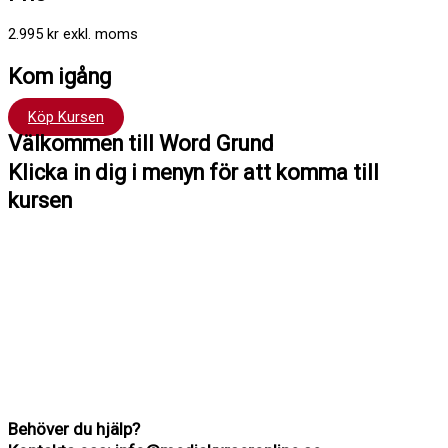
2.995 kr exkl. moms
Kom igång
Köp Kursen
Välkommen till Word Grund
Klicka in dig i menyn för att komma till
kursen
Hej !
Kursen följer en röd tråd så det är bra att du klickar uppifrån och
ner men du kan hoppa fram och tillbaka om du vill. Du har tillträde
till kursen i 12 månader.
Har du frågor kan du alltid maila till mig: Madeleine Stenlund,
madeleine@mediakurseronline.se
Behöver du hjälp?