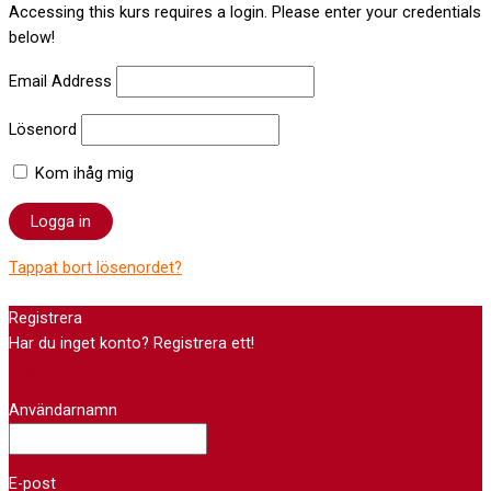
Accessing this kurs requires a login. Please enter your credentials
below!
Email Address
Lösenord
Kom ihåg mig
Tappat bort lösenordet?
Registrera
Har du inget konto? Registrera ett!
Registrera konto
Användarnamn
E-post