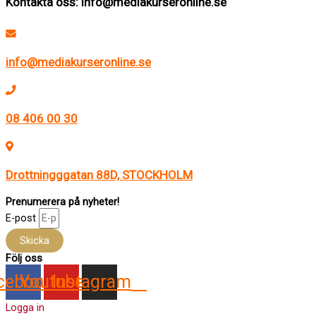
Kontakta oss: info@mediakurseronline.se
info@mediakurseronline.se
08 406 00 30
Drottningggatan 88D, STOCKHOLM
Prenumerera på nyheter!
E-post
Skicka
Följ oss
cebook
Youtube
Instagram
Logga in