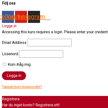
Följ oss
cebook
Youtube
Instagram
Logga in
Accessing this kurs requires a login. Please enter your credent
Email Address
Lösenord
Kom ihåg mig
Tappat bort lösenordet?
Registrera
Har du inget konto? Registrera ett!