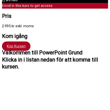
Ej anmäld
Enroll in this kurs to get access
Pris
2.995 kr exkl. moms
Kom igång
Köp Kursen
Välkommen till PowerPoint Grund
Klicka in i listan nedan för att komma till
kursen.
Hej !
Kursen följer en röd tråd så det är bra att du klickar uppifrån och
ner men du kan hoppa fram och tillbaka om du vill. Du har tillträde
till kursen i 12 månader.
Har du frågor kan du alltid maila till mig: Madeleine Stenlund,