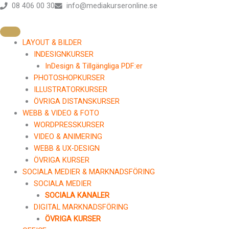
Hoppa
08 406 00 30
info@mediakurseronline.se
till
innehåll
LAYOUT & BILDER
INDESIGNKURSER
InDesign & Tillgängliga PDF:er
PHOTOSHOPKURSER
ILLUSTRATORKURSER
ÖVRIGA DISTANSKURSER
WEBB & VIDEO & FOTO
WORDPRESSKURSER
VIDEO & ANIMERING
WEBB & UX-DESIGN
ÖVRIGA KURSER
SOCIALA MEDIER & MARKNADSFÖRING
SOCIALA MEDIER
SOCIALA KANALER
DIGITAL MARKNADSFÖRING
ÖVRIGA KURSER