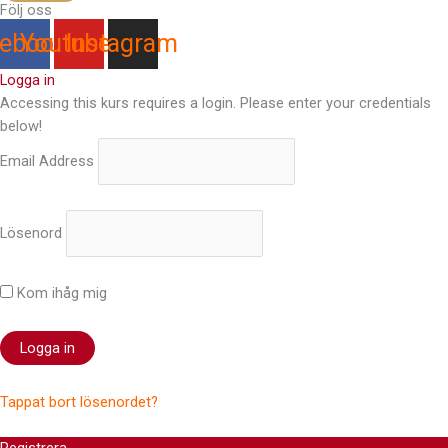
Följ oss
ebook
Youtube
Instagram
Logga in
Accessing this kurs requires a login. Please enter your credentials
below!
Email Address
Lösenord
Kom ihåg mig
Tappat bort lösenordet?
Registrera