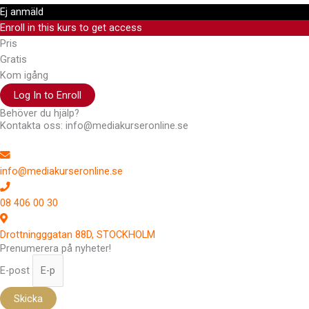
Ej anmäld
Enroll in this kurs to get access
Pris
Gratis
Kom igång
Log In to Enroll
Behöver du hjälp?
Kontakta oss: info@mediakurseronline.se
info@mediakurseronline.se
08 406 00 30
Drottningggatan 88D, STOCKHOLM
Prenumerera på nyheter!
E-post
Skicka