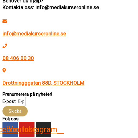
Behöver du hjälp?
Kontakta oss: info@mediakurseronline.se
info@mediakurseronline.se
08 406 00 30
Drottningggatan 88D, STOCKHOLM
Prenumerera på nyheter!
E-post
Skicka
Följ oss
cebook
Youtube
Instagram