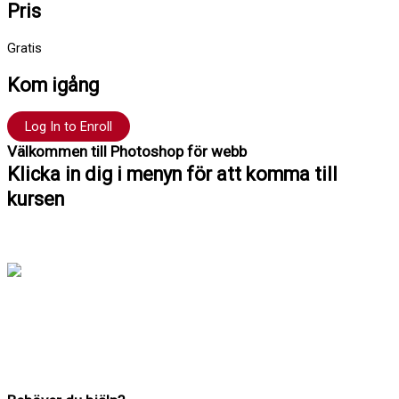
Pris
Gratis
Kom igång
Log In to Enroll
Välkommen till Photoshop för webb
Klicka in dig i menyn för att komma till
kursen
Hej !
Kursen följer en röd tråd så det är bra att du klickar
uppifrån och ner men du kan hoppa fram och tillbaka om du vill.
Du har tillträde till kursen i 12 månader.
Har du frågor kan du alltid maila till mig: Richard Stenlund,
richard@mediakurseronline.se