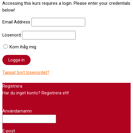
Accessing this kurs requires a login. Please enter your credentials
below!
Email Address
Lösenord
Kom ihåg mig
Tappat bort lösenordet?
Registrera
Har du inget konto? Registrera ett!
Registrera konto
Användarnamn
E-post