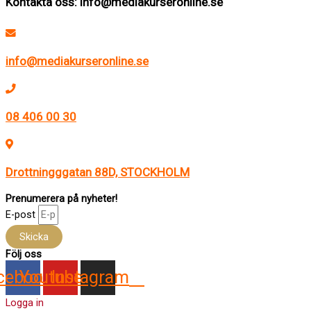
Kontakta oss: info@mediakurseronline.se
info@mediakurseronline.se
08 406 00 30
Drottningggatan 88D, STOCKHOLM
Prenumerera på nyheter!
E-post
Skicka
Följ oss
cebook
Youtube
Instagram
Logga in