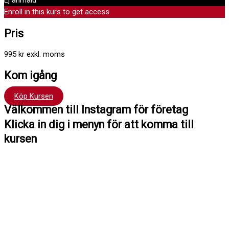
Ej anmäld
Enroll in this kurs to get access
Pris
995 kr exkl. moms
Kom igång
Köp Kursen
Välkommen till Instagram för företag
Klicka in dig i menyn för att komma till
kursen
Hej !
Kursen följer en röd tråd så det är bra att du klickar uppifrån och
ner men du kan hoppa fram och tillbaka om du vill. Du har tillträde
till kursen i 12 månader.
Har du frågor kan du alltid maila till mig: Madeleine Stenlund,