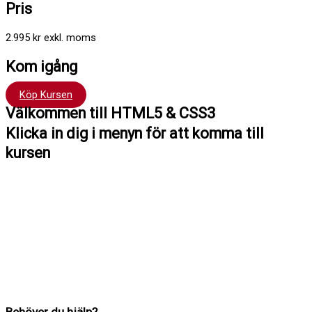
Pris
2.995 kr exkl. moms
Kom igång
Köp Kursen
Välkommen till HTML5 & CSS3
Klicka in dig i menyn för att komma till
kursen
Hej !
Kursen följer en röd tråd så det är bra att du klickar uppifrån och
ner men du kan hoppa fram och tillbaka om du vill. Du har tillträde
till kursen i 12 månader.
Har du frågor kan du alltid maila till mig: Madeleine Stenlund,
madeleine@mediakurseronline.se