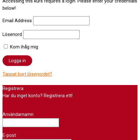
Accessing this kurs requires a login. Please enter your credentials
below!
Email Address
Lösenord
Kom ihåg mig
Tappat bort lösenordet?
Registrera
Har du inget konto? Registrera ett!
Registrera konto
Användarnamn
E-post