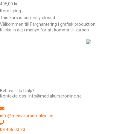
495,00 kr
Kom igång
This kurs is currently closed
Välkommen till Färghantering i grafisk produktion
Klicka in dig i menyn för att komma till kursen
Hej !
Kursen följer en röd tråd så det är bra
att du klickar uppifrån och ner men du kan hoppa fram och tillbaka
om du vill. Du har tillträde till kursen i 12 månader.
Har du frågor kan du alltid maila till mig: Richard Stenlund,
richard@mediakurseronline.se
Behöver du hjälp?
Kontakta oss: info@mediakurseronline.se
info@mediakurseronline.se
08 406 00 30