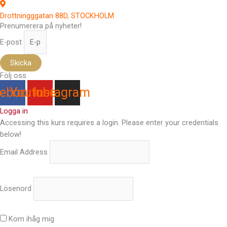
Drottningggatan 88D, STOCKHOLM
Prenumerera på nyheter!
E-post
Skicka
Följ oss
ebook
Youtube
Instagram
Logga in
Accessing this kurs requires a login. Please enter your credentials
below!
Email Address
Lösenord
Kom ihåg mig