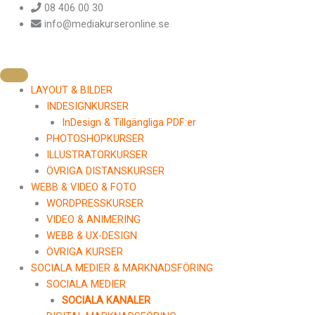
Hoppa
08 406 00 30
till
info@mediakurseronline.se
innehåll
LAYOUT & BILDER
INDESIGNKURSER
InDesign & Tillgängliga PDF:er
PHOTOSHOPKURSER
ILLUSTRATORKURSER
ÖVRIGA DISTANSKURSER
WEBB & VIDEO & FOTO
WORDPRESSKURSER
VIDEO & ANIMERING
WEBB & UX-DESIGN
ÖVRIGA KURSER
SOCIALA MEDIER & MARKNADSFÖRING
SOCIALA MEDIER
SOCIALA KANALER