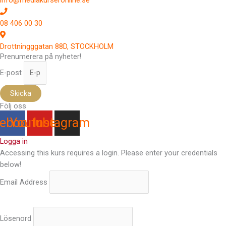
08 406 00 30
Drottningggatan 88D, STOCKHOLM
Prenumerera på nyheter!
E-post
Skicka
Följ oss
ebook
Youtube
Instagram
Logga in
Accessing this kurs requires a login. Please enter your credentials
below!
Email Address
Lösenord