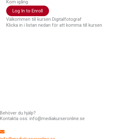
Kom igång
Log In to Enroll
Välkommen till kursen Digitalfotograf
Klicka in i listan nedan för att komma till kursen
Hej !
Kursen följer en röd tråd så det är bra att du klickar uppifrån
och ner men du kan hoppa fram och tillbaka om du vill. Du har
tillträde till kursen i 12 månader.
Har du frågor kan du alltid maila till mig: Madeleine Stenlund,
kursansvarig,
madeleine@mediakurseronline.se
Behöver du hjälp?
Kontakta oss: info@mediakurseronline.se
info@mediakurseronline.se