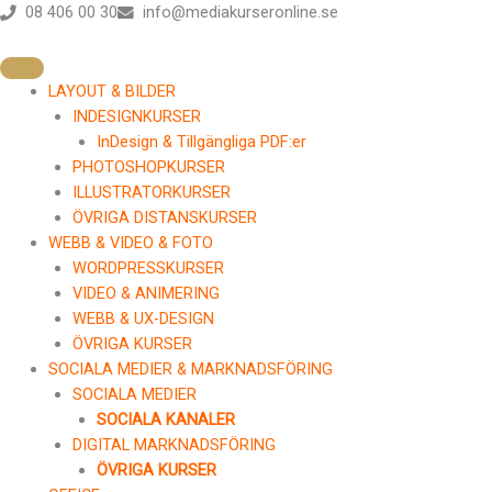
Hoppa
08 406 00 30
info@mediakurseronline.se
till
innehåll
LAYOUT & BILDER
INDESIGNKURSER
InDesign & Tillgängliga PDF:er
PHOTOSHOPKURSER
ILLUSTRATORKURSER
ÖVRIGA DISTANSKURSER
WEBB & VIDEO & FOTO
WORDPRESSKURSER
VIDEO & ANIMERING
WEBB & UX-DESIGN
ÖVRIGA KURSER
SOCIALA MEDIER & MARKNADSFÖRING
SOCIALA MEDIER
SOCIALA KANALER
DIGITAL MARKNADSFÖRING
ÖVRIGA KURSER