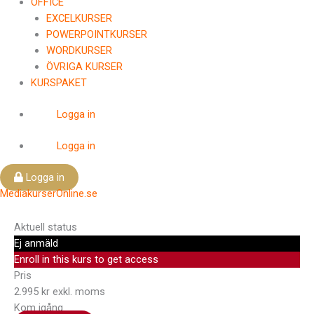
OFFICE
EXCELKURSER
POWERPOINTKURSER
WORDKURSER
ÖVRIGA KURSER
KURSPAKET
Logga in
Logga in
Logga in
MediakurserOnline.se
Aktuell status
Ej anmäld
Enroll in this kurs to get access
Pris
2.995 kr exkl. moms
Kom igång