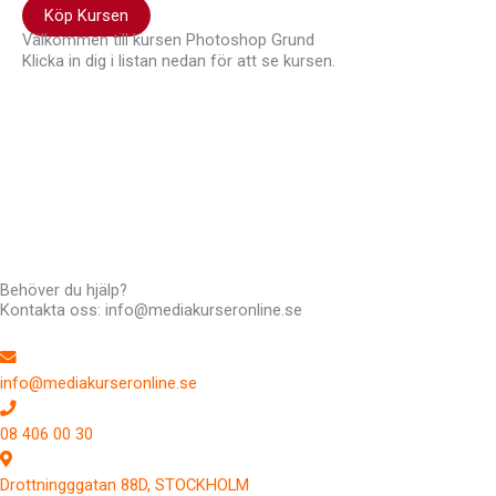
Köp Kursen
Välkommen till kursen Photoshop Grund
Klicka in dig i listan nedan för att se kursen.
Hej !
Kursen följer en röd tråd så det är bra att du klickar uppifrån
och ner men du kan hoppa fram och tillbaka om du vill. Du har
tillträde till kursen i 12 månader.
Har du frågor kan du alltid maila till mig: Richard Stenlund,
richard@mediakurseronline.se
Behöver du hjälp?
Kontakta oss: info@mediakurseronline.se
info@mediakurseronline.se
08 406 00 30
Drottningggatan 88D, STOCKHOLM