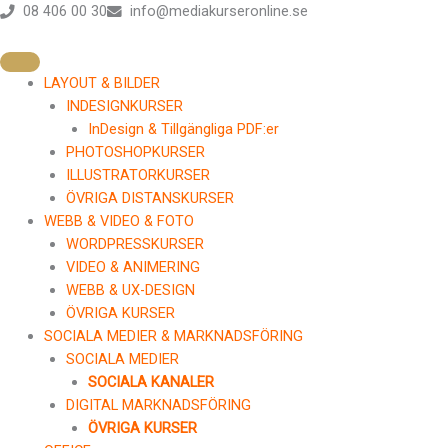
Hoppa
08 406 00 30
info@mediakurseronline.se
till
innehåll
LAYOUT & BILDER
INDESIGNKURSER
InDesign & Tillgängliga PDF:er
PHOTOSHOPKURSER
ILLUSTRATORKURSER
ÖVRIGA DISTANSKURSER
WEBB & VIDEO & FOTO
WORDPRESSKURSER
VIDEO & ANIMERING
WEBB & UX-DESIGN
ÖVRIGA KURSER
SOCIALA MEDIER & MARKNADSFÖRING
SOCIALA MEDIER
SOCIALA KANALER
DIGITAL MARKNADSFÖRING
ÖVRIGA KURSER