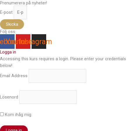
Prenumerera på nyheter!
E-post
Skicka
Följ oss
ebook
Youtube
Instagram
Logga in
Accessing this kurs requires a login. Please enter your credentials
below!
Email Address
Lösenord
Kom ihåg mig