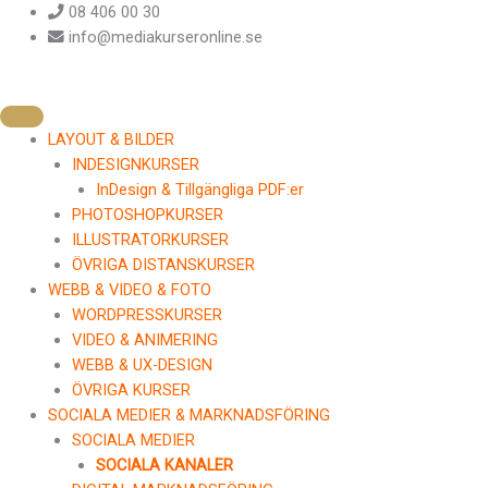
Hoppa
08 406 00 30
till
info@mediakurseronline.se
innehåll
LAYOUT & BILDER
INDESIGNKURSER
InDesign & Tillgängliga PDF:er
PHOTOSHOPKURSER
ILLUSTRATORKURSER
ÖVRIGA DISTANSKURSER
WEBB & VIDEO & FOTO
WORDPRESSKURSER
VIDEO & ANIMERING
WEBB & UX-DESIGN
ÖVRIGA KURSER
SOCIALA MEDIER & MARKNADSFÖRING
SOCIALA MEDIER
SOCIALA KANALER