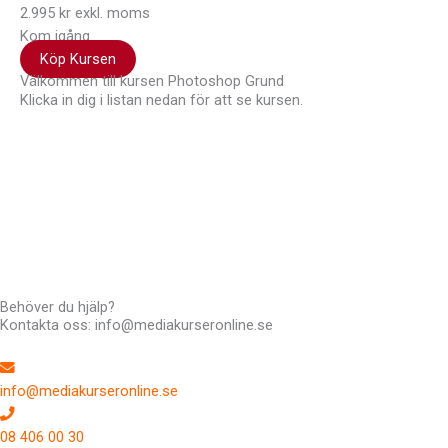
2.995 kr exkl. moms
Kom igång
Köp Kursen
Välkommen till kursen Photoshop Grund
Klicka in dig i listan nedan för att se kursen.
Hej !
Kursen följer en röd tråd så det är bra att du klickar uppifrån
och ner men du kan hoppa fram och tillbaka om du vill. Du har
tillträde till kursen i 12 månader.
Har du frågor kan du alltid maila till mig: Richard Stenlund,
richard@mediakurseronline.se
Behöver du hjälp?
Kontakta oss: info@mediakurseronline.se
info@mediakurseronline.se
08 406 00 30