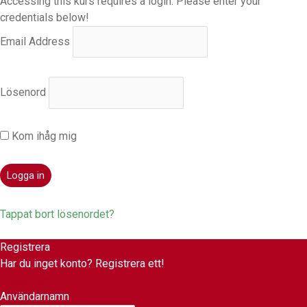
Accessing this kurs requires a login. Please enter your
o
b
g
credentials below!
o
e
r
Email Address
k
a
Lösenord
m
Kom ihåg mig
Tappat bort lösenordet?
Registrera
Har du inget konto? Registrera ett!
Registrera konto
Användarnamn