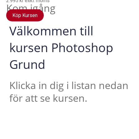
2.995 kr exkl. moms
Kom igång
Köp Kursen
Välkommen till
kursen Photoshop
Grund
Klicka in dig i listan nedan
för att se kursen.
Hej !
Kursen följer en röd tråd så det är bra att du klickar
uppifrån och ner men du kan hoppa fram och tillbaka om
du vill. Du har tillträde till kursen i 12 månader.