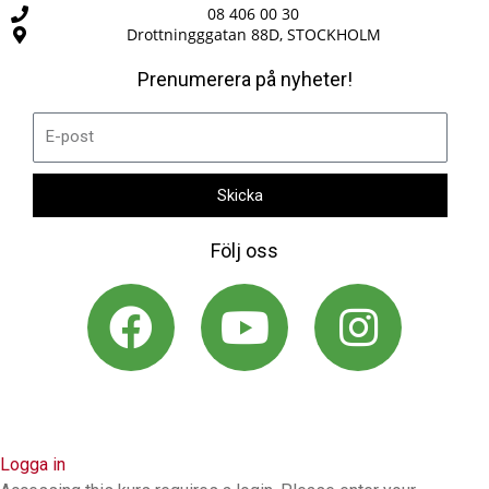
08 406 00 30
Drottningggatan 88D, STOCKHOLM
Prenumerera på nyheter!
E-
post
Skicka
Följ oss
F
Y
I
a
o
n
c
u
s
e
t
t
b
u
a
Logga in