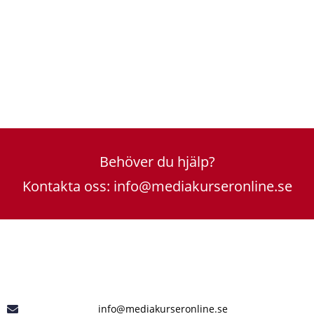
Har du frågor kan du alltid maila till mig: Richard
Stenlund,
richard@mediakurseronline.se
Behöver du hjälp?
Kontakta oss: info@mediakurseronline.se
info@mediakurseronline.se