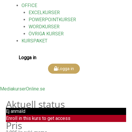
OFFICE
EXCELKURSER
POWERPOINTKURSER
WORDKURSER
ÖVRIGA KURSER
KURSPAKET
Logga in
Logga in
MediakurserOnline.se
Aktuell status
Ej anmäld
Enroll in this kurs to get access
Pris