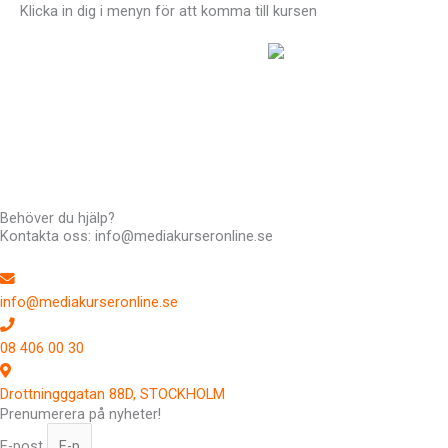
Klicka in dig i menyn för att komma till kursen
Hej !
Kursen följer en röd tråd så det är
bra att du klickar uppifrån och ner men du kan hoppa fram
och tillbaka om du vill. Du har tillträde till kursen i 12 månader.
Har du frågor kan du alltid maila till mig: Richard Stenlund,
richard@mediakurseronline.se
Behöver du hjälp?
Kontakta oss: info@mediakurseronline.se
info@mediakurseronline.se
08 406 00 30
Drottningggatan 88D, STOCKHOLM
Prenumerera på nyheter!
E-post