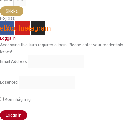
Skicka
Följ oss
ebook
Youtube
Instagram
Logga in
Accessing this kurs requires a login. Please enter your credentials
below!
Email Address
Lösenord
Kom ihåg mig