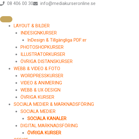
Hoppa
08 406 00 30
info@mediakurseronline.se
till
innehåll
LAYOUT & BILDER
INDESIGNKURSER
InDesign & Tillgängliga PDF:er
PHOTOSHOPKURSER
ILLUSTRATORKURSER
ÖVRIGA DISTANSKURSER
WEBB & VIDEO & FOTO
WORDPRESSKURSER
VIDEO & ANIMERING
WEBB & UX-DESIGN
ÖVRIGA KURSER
SOCIALA MEDIER & MARKNADSFÖRING
SOCIALA MEDIER
SOCIALA KANALER
DIGITAL MARKNADSFÖRING
ÖVRIGA KURSER