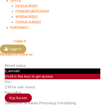
OFFICE
EXCELKURSER
POWERPOINTKURSER
WORDKURSER
ÖVRIGA KURSER
KURSPAKET
Logga in
Logga in
MediakurserOnline.se
Aktuell status
Ej anmäld
Enroll in this kurs to get access
Pris
2.995 kr exkl. moms
Kom igång
Köp Kursen
Välkommen till Adobe Photoshop Fortsättning