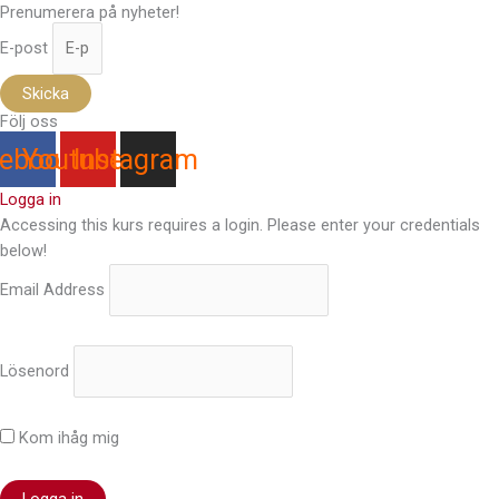
Prenumerera på nyheter!
E-post
Skicka
Följ oss
ebook
Youtube
Instagram
Logga in
Accessing this kurs requires a login. Please enter your credentials
below!
Email Address
Lösenord
Kom ihåg mig