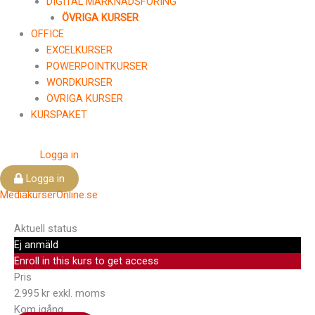
DIGITAL MARKNADSFÖRING
ÖVRIGA KURSER
OFFICE
EXCELKURSER
POWERPOINTKURSER
WORDKURSER
ÖVRIGA KURSER
KURSPAKET
Logga in
Logga in
MediakurserOnline.se
Aktuell status
Ej anmäld
Enroll in this kurs to get access
Pris
2.995 kr exkl. moms
Kom igång