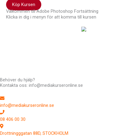
Köp Kursen
Välkommen till Adobe Photoshop Fortsättning
Klicka in dig i menyn för att komma till kursen
Hej !
Kursen följer en röd tråd så det är
bra att du klickar uppifrån och ner men du kan hoppa fram
och tillbaka om du vill. Du har tillträde till kursen i 12 månader.
Har du frågor kan du alltid maila till mig: Richard Stenlund,
richard@mediakurseronline.se
Behöver du hjälp?
Kontakta oss: info@mediakurseronline.se
info@mediakurseronline.se
08 406 00 30
Drottningggatan 88D, STOCKHOLM