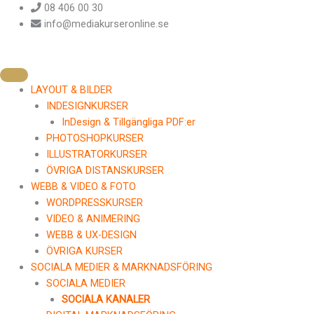
Hoppa
08 406 00 30
till
info@mediakurseronline.se
innehåll
LAYOUT & BILDER
INDESIGNKURSER
InDesign & Tillgängliga PDF:er
PHOTOSHOPKURSER
ILLUSTRATORKURSER
ÖVRIGA DISTANSKURSER
WEBB & VIDEO & FOTO
WORDPRESSKURSER
VIDEO & ANIMERING
WEBB & UX-DESIGN
ÖVRIGA KURSER
SOCIALA MEDIER & MARKNADSFÖRING
SOCIALA MEDIER
SOCIALA KANALER