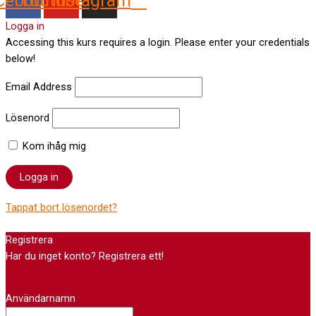
cebook
Youtube
Instagram
Logga in
Accessing this kurs requires a login. Please enter your credentials
below!
Email Address
Lösenord
Kom ihåg mig
Tappat bort lösenordet?
Registrera
Har du inget konto? Registrera ett!
Registrera konto
Användarnamn