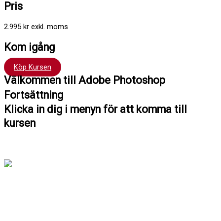
Pris
2.995 kr exkl. moms
Kom igång
Köp Kursen
Välkommen till Adobe Photoshop
Fortsättning
Klicka in dig i menyn för att komma till
kursen
Hej !
Kursen följer en röd tråd så det är bra att du klickar
uppifrån och ner men du kan hoppa fram och tillbaka om du vill.
Du har tillträde till kursen i 12 månader.
Har du frågor kan du alltid maila till mig: Richard Stenlund,
richard@mediakurseronline.se