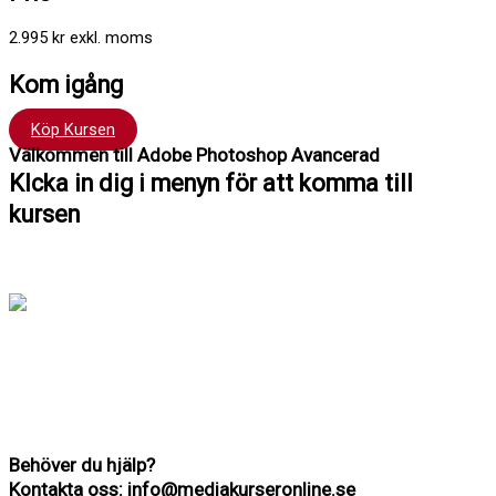
2.995 kr exkl. moms
Kom igång
Köp Kursen
Välkommen till Adobe Photoshop Avancerad
Klcka in dig i menyn för att komma till
kursen
Hej !
Kursen följer en röd tråd så det är bra att du klickar
uppifrån och ner men du kan hoppa fram och tillbaka om du vill.
Du har tillträde till kursen i 12 månader.
Har du frågor kan du alltid maila till mig: Richard Stenlund,
richard@mediakurseronline.se
Behöver du hjälp?
Kontakta oss: info@mediakurseronline.se