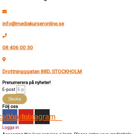
info@mediakurseronline.se
08 406 00 30
Drottningggatan 88D, STOCKHOLM
Prenumerera på nyheter!
E-post
Skicka
Följ oss
cebook
Youtube
Instagram
Logga in