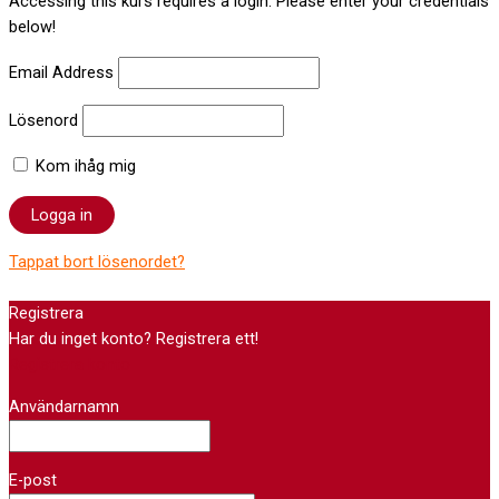
Accessing this kurs requires a login. Please enter your credentials
below!
Email Address
Lösenord
Kom ihåg mig
Tappat bort lösenordet?
Registrera
Har du inget konto? Registrera ett!
Registrera konto
Användarnamn
E-post