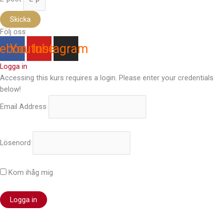
Skicka
Följ oss
ebook
Youtube
Instagram
Logga in
Accessing this kurs requires a login. Please enter your credentials
below!
Email Address
Lösenord
Kom ihåg mig