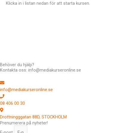
Klicka in i listan nedan för att starta kursen.
Hej !
Kursen följer en röd tråd så det är bra att du klickar uppifrån
och ner men du kan hoppa fram och tillbaka om du vill. Du har
tillträde till kursen i 12 månader.
Har du frågor kan du alltid maila till mig: Richard Stenlund,
richard@mediakurseronline.se
Behöver du hjälp?
Kontakta oss: info@mediakurseronline.se
info@mediakurseronline.se
08 406 00 30
Drottningggatan 88D, STOCKHOLM
Prenumerera på nyheter!
E-post