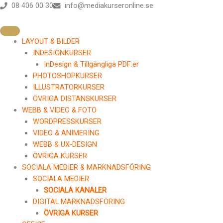
Hoppa
08 406 00 30
info@mediakurseronline.se
till
innehåll
LAYOUT & BILDER
INDESIGNKURSER
InDesign & Tillgängliga PDF:er
PHOTOSHOPKURSER
ILLUSTRATORKURSER
ÖVRIGA DISTANSKURSER
WEBB & VIDEO & FOTO
WORDPRESSKURSER
VIDEO & ANIMERING
WEBB & UX-DESIGN
ÖVRIGA KURSER
SOCIALA MEDIER & MARKNADSFÖRING
SOCIALA MEDIER
SOCIALA KANALER
DIGITAL MARKNADSFÖRING
ÖVRIGA KURSER