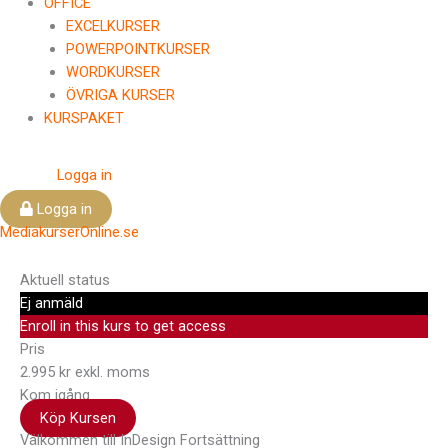
OFFICE
EXCELKURSER
POWERPOINTKURSER
WORDKURSER
ÖVRIGA KURSER
KURSPAKET
Logga in
Logga in
MediakurserOnline.se
Aktuell status
Ej anmäld
Enroll in this kurs to get access
Pris
2.995 kr exkl. moms
Kom igång
Köp Kursen
Välkommen till InDesign Fortsättning