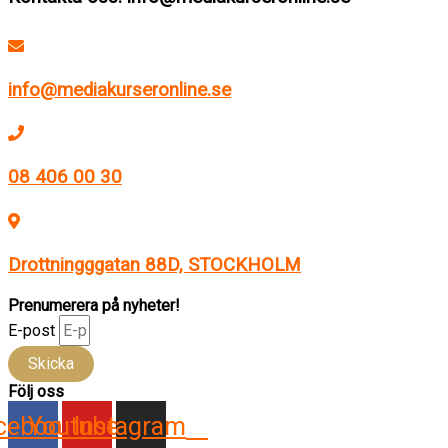
info@mediakurseronline.se
08 406 00 30
Drottningggatan 88D, STOCKHOLM
Prenumerera på nyheter!
E-post
Skicka
Följ oss
cebook
Youtube
Instagram