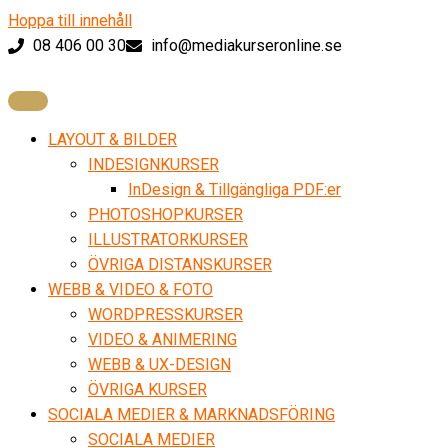
Hoppa till innehåll
08 406 00 30
info@mediakurseronline.se
LAYOUT & BILDER
INDESIGNKURSER
InDesign & Tillgängliga PDF:er
PHOTOSHOPKURSER
ILLUSTRATORKURSER
ÖVRIGA DISTANSKURSER
WEBB & VIDEO & FOTO
WORDPRESSKURSER
VIDEO & ANIMERING
WEBB & UX-DESIGN
ÖVRIGA KURSER
SOCIALA MEDIER & MARKNADSFÖRING
SOCIALA MEDIER