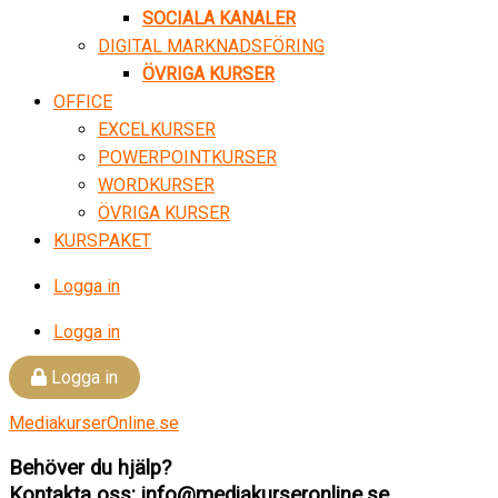
SOCIALA KANALER
DIGITAL MARKNADSFÖRING
ÖVRIGA KURSER
OFFICE
EXCELKURSER
POWERPOINTKURSER
WORDKURSER
ÖVRIGA KURSER
KURSPAKET
Logga in
Logga in
Logga in
MediakurserOnline.se
Behöver du hjälp?
Kontakta oss: info@mediakurseronline.se