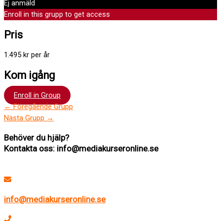
Ej anmäld
Enroll in this grupp to get access
Pris
1.495 kr per år
Kom igång
Enroll in Group
←
Föregående Grupp
Nästa Grupp
→
Behöver du hjälp?
Kontakta oss: info@mediakurseronline.se
info@mediakurseronline.se