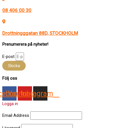
08 406 00 30
Drottningggatan 88D, STOCKHOLM
Prenumerera på nyheter!
E-post
Skicka
Följ oss
cebook
Youtube
Instagram
Logga in
Email Address
Lösenord