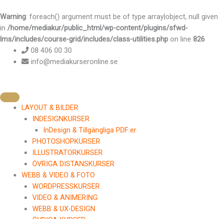
Hoppa
till
Warning
: foreach() argument must be of type array|object, null given
innehåll
in
/home/mediakur/public_html/wp-content/plugins/sfwd-
lms/includes/course-grid/includes/class-utilities.php
on line
826
08 406 00 30
info@mediakurseronline.se
LAYOUT & BILDER
INDESIGNKURSER
InDesign & Tillgängliga PDF:er
PHOTOSHOPKURSER
ILLUSTRATORKURSER
ÖVRIGA DISTANSKURSER
WEBB & VIDEO & FOTO
WORDPRESSKURSER
VIDEO & ANIMERING
WEBB & UX-DESIGN