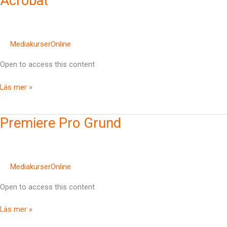
Acrobat
med
InDesign
&
Acrobat
MediakurserOnline
Open to access this content
Läs mer »
Premiere
Premiere Pro Grund
Pro
Grund
MediakurserOnline
Open to access this content
Läs mer »