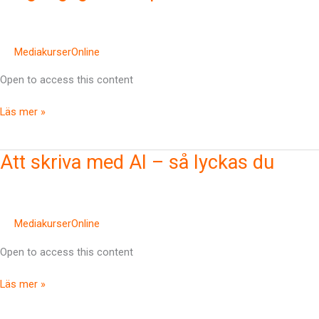
webbplatser
MediakurserOnline
Open to access this content
Läs mer »
Att
Att skriva med AI – så lyckas du
skriva
med
AI
–
MediakurserOnline
så
Open to access this content
lyckas
du
Läs mer »