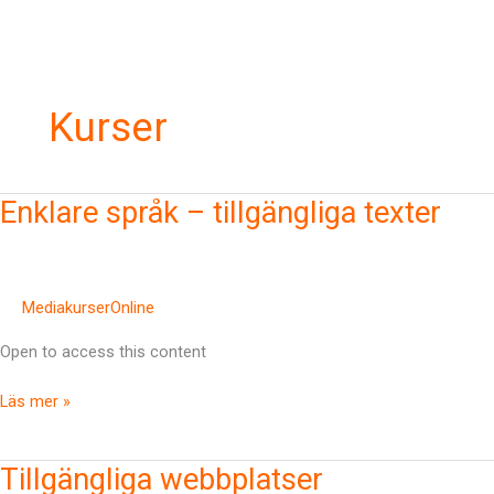
Kurser
Enklare
Enklare språk – tillgängliga texter
språk
–
tillgängliga
texter
MediakurserOnline
Open to access this content
Läs mer »
Tillgängliga
Tillgängliga webbplatser