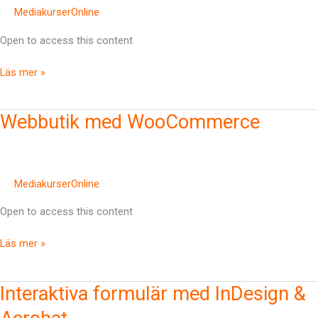
MediakurserOnline
Open to access this content
Läs mer »
Webbutik
Webbutik med WooCommerce
med
WooCommerce
MediakurserOnline
Open to access this content
Läs mer »
Interaktiva
Interaktiva formulär med InDesign &
formulär