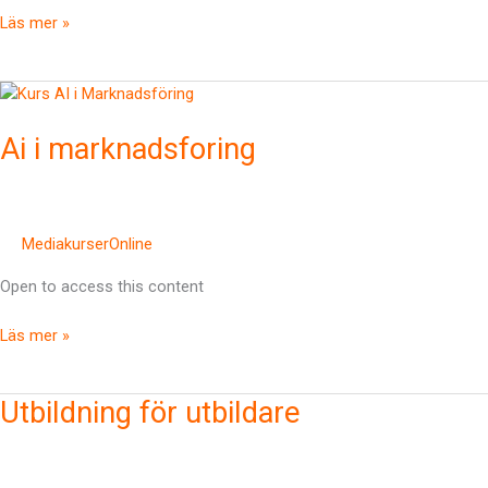
Läs mer »
Ai
i
Ai i marknadsforing
marknadsforing
MediakurserOnline
Open to access this content
Läs mer »
Utbildning
Utbildning för utbildare
för
utbildare