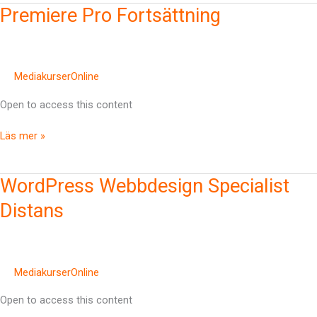
Premiere
Premiere Pro Fortsättning
Pro
Fortsättning
MediakurserOnline
Open to access this content
Läs mer »
WordPress
WordPress Webbdesign Specialist
Webbdesign
Distans
Specialist
Distans
MediakurserOnline
Open to access this content