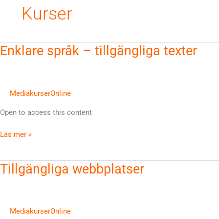
Kurser
Enklare
Enklare språk – tillgängliga texter
språk
–
tillgängliga
texter
MediakurserOnline
Open to access this content
Läs mer »
Tillgängliga
Tillgängliga webbplatser
webbplatser
MediakurserOnline