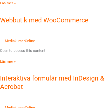
Läs mer »
Webbutik
Webbutik med WooCommerce
med
WooCommerce
MediakurserOnline
Open to access this content
Läs mer »
Interaktiva
Interaktiva formulär med InDesign &
formulär
Acrobat
med
InDesign
&
Acrobat
MediakurserOnline