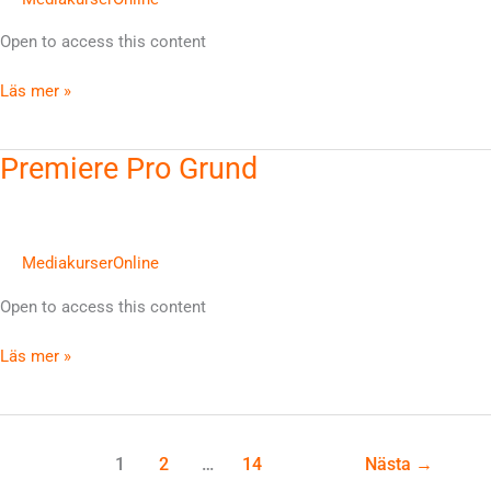
Open to access this content
Läs mer »
Premiere
Premiere Pro Grund
Pro
Grund
MediakurserOnline
Open to access this content
Läs mer »
1
2
…
14
Nästa
→