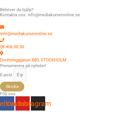
Behöver du hjälp?
Kontakta oss: info@mediakurseronline.se
info@mediakurseronline.se
08 406 00 30
Drottningggatan 88D, STOCKHOLM
Prenumerera på nyheter!
E-post
Skicka
Följ oss
ebook
Youtube
Instagram