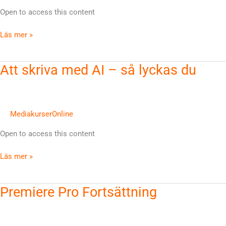
Open to access this content
Läs mer »
Att
Att skriva med AI – så lyckas du
skriva
med
AI
–
MediakurserOnline
så
Open to access this content
lyckas
du
Läs mer »
Premiere
Premiere Pro Fortsättning
Pro
Fortsättning