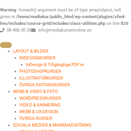
Hoppa
till
Warning
: foreach() argument must be of type array|object, null
innehåll
given in
/home/mediakur/public_html/wp-content/plugins/sfwd-
lms/includes/course-grid/includes/class-utilities.php
on line
826
08 406 00 30
info@mediakurseronline.se
LAYOUT & BILDER
INDESIGNKURSER
InDesign & Tillgängliga PDF:er
PHOTOSHOPKURSER
ILLUSTRATORKURSER
ÖVRIGA DISTANSKURSER
WEBB & VIDEO & FOTO
WORDPRESSKURSER
VIDEO & ANIMERING
WEBB & UX-DESIGN
ÖVRIGA KURSER
SOCIALA MEDIER & MARKNADSFÖRING