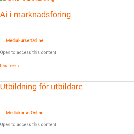
i
Ai i marknadsforing
marknadsforing
MediakurserOnline
Open to access this content
Läs mer »
Utbildning
Utbildning för utbildare
för
utbildare
MediakurserOnline
Open to access this content